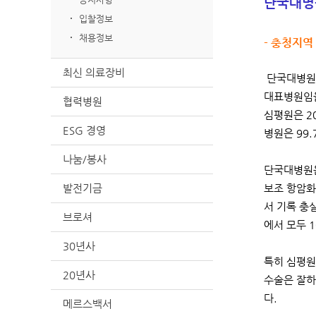
단국대병원
입찰정보
채용정보
- 충청지역
최신 의료장비
단국대병원(
대표병원임
협력병원
심평원은 2
ESG 경영
병원은 99
나눔/봉사
단국대병원은
발전기금
보조 항암화
서 기록 충
브로셔
에서 모두 
30년사
특히 심평원
20년사
수술은 잘하
다.
메르스백서