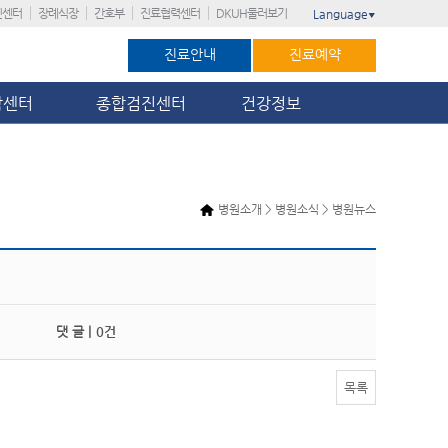
진센터
장례식장
간호부
진료협력센터
DKUH둘러보기
Language
▼
진료안내
진료예약
암센터
종합검진센터
건강정보
병원소개 > 병원소식 > 병원뉴스
댓 글 |
0건
목록