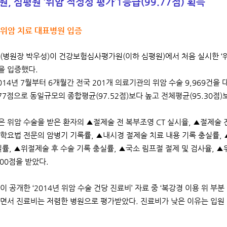
, 심평원 ‘위암 적정성 평가’
1등급(99.77점) 획득
 위암 치료 대표병원 입증
병원장 박우성)이 건강보험심사평가원(이하 심평원)에서 처음 실시한 ‘위
을 입증했다.
014년 7월부터 6개월간 전국 201개 의료기관의 위암 수술 9,969건을
.77점으로 동일규모의 종합평균(97.52점)보다 높고 전체평균(95.30점
 위암 수술을 받은 환자의 ▲절제술 전 복부조영 CT 실시율, ▲절제술 
학요법 전문의 암병기 기록률, ▲내시경 절제술 치료 내용 기록 충실률, 
실률, ▲위절제술 후 수술 기록 충실률, ▲국소 림프절 절제 및 검사율, ▲
100점을 받았다.
이 공개한 ‘2014년 위암 수술 건당 진료비’ 자료 중 ‘복강경 이용 위 부
면서 진료비는 저렴한 병원으로 평가받았다. 진료비가 낮은 이유는 입원