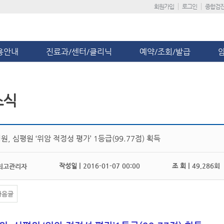
회원가입
로그인
종합검
용안내
진료과/센터/클리닉
예약/조회/발급
소식
, 심평원 ‘위암 적정성 평가’ 1등급(99.77점) 획득
작성일 |
2016-01-07 00:00
조 회 |
49,286회
최고관리자
다음글