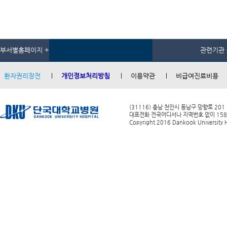
부서별홈페이지 +
관련기관 
환자권리장전
개인정보처리방침
이용약관
비급여진료비용
(31116) 충남 천안시 동남구 망향로 201
대표전화 전국어디서나 지역번호 없이 1588-0
Copyright 2016 Dankook University Ho