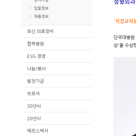
성형외과
입찰정보
채용정보
'직접교차분
최신 의료장비
단국대병원 
협력병원
상'을 수상
ESG 경영
나눔/봉사
발전기금
브로셔
30년사
20년사
메르스백서