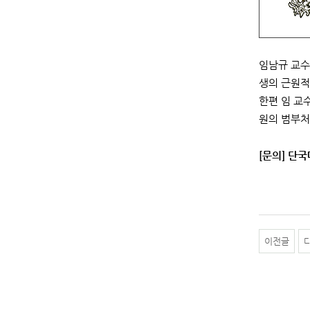
임남규 교수
생의 근원적
한편 임 교
원의 범부처
[문의] 단국
이전글