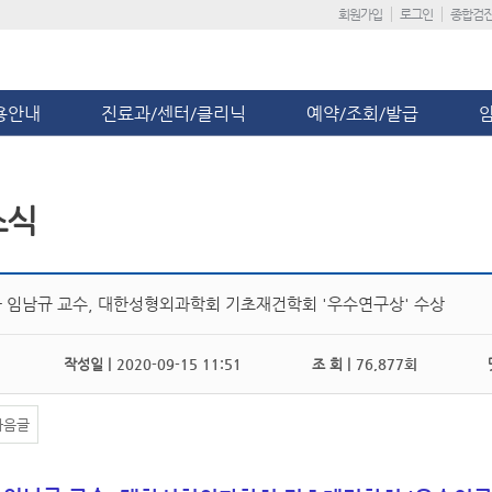
회원가입
로그인
종합검
용안내
진료과/센터/클리닉
예약/조회/발급
소식
 임남규 교수, 대한성형외과학회 기초재건학회 '우수연구상' 수상
작성일 |
2020-09-15 11:51
조 회 |
76,877회
댓
다음글