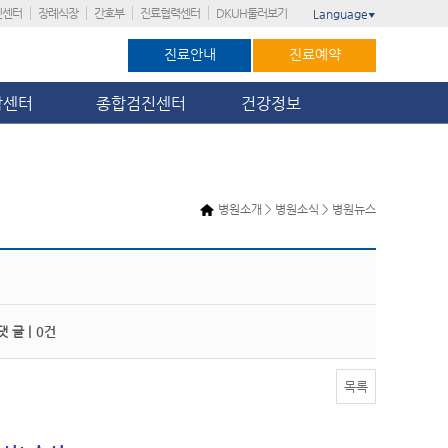
진센터
장례식장
간호부
진료협력센터
DKUH둘러보기
Language
▼
진료안내
진료예약
암센터
종합검진센터
건강정보
병원소개 > 병원소식 > 병원뉴스
 글 |
0건
목록