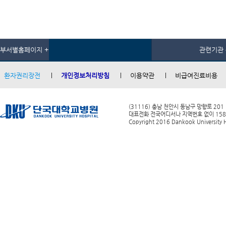
부서별홈페이지 +
관련기관 
환자권리장전
개인정보처리방침
이용약관
비급여진료비용
(31116) 충남 천안시 동남구 망향로 201
대표전화 전국어디서나 지역번호 없이 1588-0
Copyright 2016 Dankook University Ho