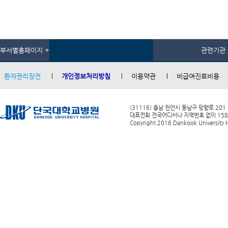
부서별홈페이지 +
관련기관 
환자권리장전
개인정보처리방침
이용약관
비급여진료비용
(31116) 충남 천안시 동남구 망향로 201
대표전화 전국어디서나 지역번호 없이 1588-0
Copyright 2016 Dankook University Ho