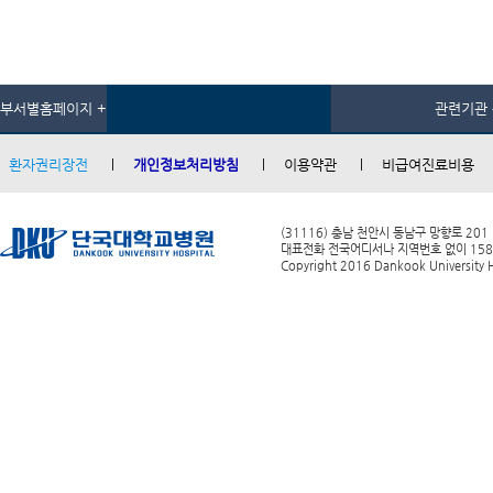
부서별홈페이지 +
관련기관 
환자권리장전
개인정보처리방침
이용약관
비급여진료비용
(31116) 충남 천안시 동남구 망향로 201
대표전화 전국어디서나 지역번호 없이 1588-0
Copyright 2016 Dankook University Ho