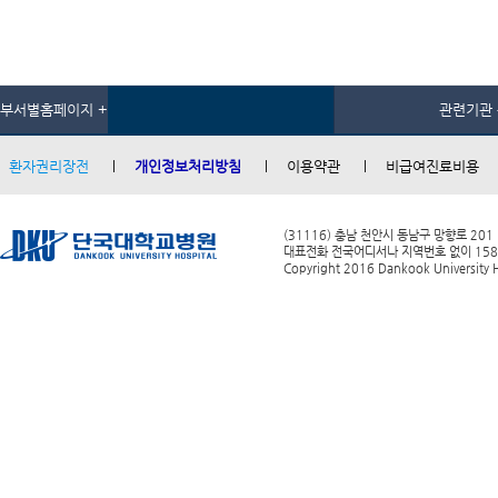
부서별홈페이지 +
관련기관 
환자권리장전
개인정보처리방침
이용약관
비급여진료비용
(31116) 충남 천안시 동남구 망향로 201
대표전화 전국어디서나 지역번호 없이 1588-0
Copyright 2016 Dankook University Ho