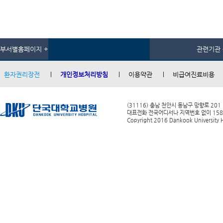
부서별홈페이지 +
관련기관 
환자권리장전
개인정보처리방침
이용약관
비급여진료비용
(31116) 충남 천안시 동남구 망향로 201
대표전화 전국어디서나 지역번호 없이 1588-0
Copyright 2016 Dankook University Ho