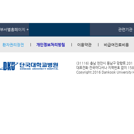
부서별홈페이지 +
관련기관 
환자권리장전
개인정보처리방침
이용약관
비급여진료비용
(31116) 충남 천안시 동남구 망향로 201
대표전화 전국어디서나 지역번호 없이 1588-0
Copyright 2016 Dankook University Ho