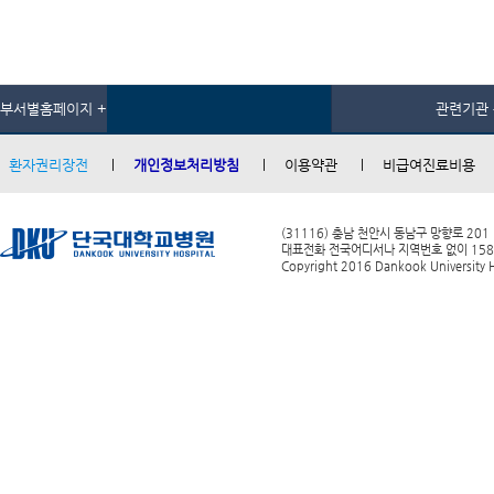
부서별홈페이지 +
관련기관 
환자권리장전
개인정보처리방침
이용약관
비급여진료비용
(31116) 충남 천안시 동남구 망향로 201
대표전화 전국어디서나 지역번호 없이 1588-0
Copyright 2016 Dankook University Ho