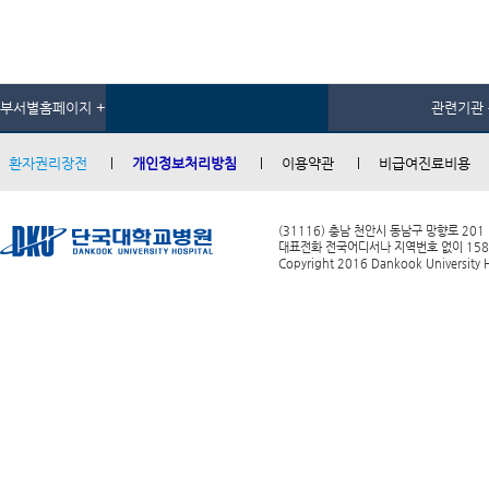
부서별홈페이지 +
관련기관 
환자권리장전
개인정보처리방침
이용약관
비급여진료비용
(31116) 충남 천안시 동남구 망향로 201
대표전화 전국어디서나 지역번호 없이 1588-0
Copyright 2016 Dankook University Ho