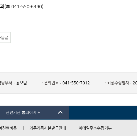
과(☎ 041-550-6490)
다음글
담당부서 :
홍보팀
문의번호 :
041-550-7012
최종수정일자 :
20
관련기관 홈페이지 +
여진료비용
의무기록사본발급안내
이메일주소수집거부