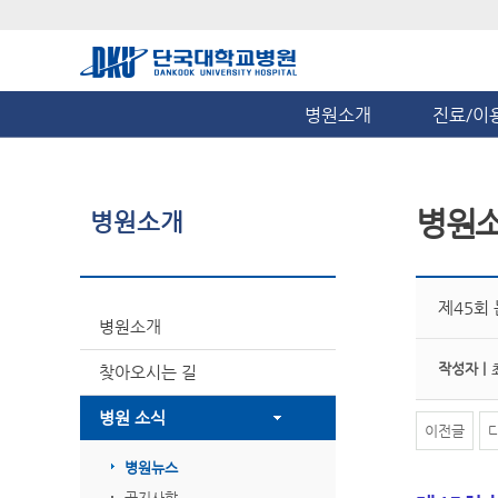
병원소개
진료/이
병원
병원소개
제45회 
병원소개
작성자 |
찾아오시는 길
병원 소식
이전글
병원뉴스
공지사항