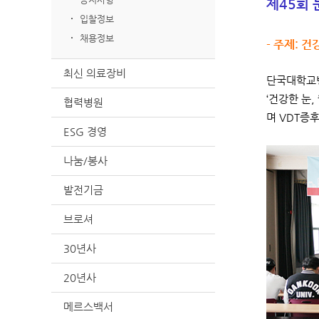
제45회 
입찰정보
채용정보
- 주제: 
최신 의료장비
단국대학교병
‘건강한 눈,
협력병원
며 VDT증
ESG 경영
나눔/봉사
발전기금
브로셔
30년사
20년사
메르스백서