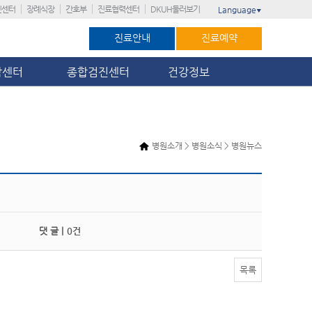
진센터
장례식장
간호부
진료협력센터
DKUH둘러보기
Language
▼
진료안내
진료예약
암센터
종합검진센터
건강정보
병원소개 > 병원소식 > 병원뉴스
댓 글 |
0건
목록