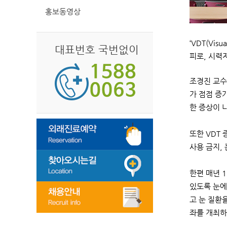
홍보동영상
‘VDT(Vi
대표번호 국번없이
피로, 시력
조경진 교수
가 점점 증
한 증상이 
또한 VDT
사용 금지,
한편 매년 
있도록 눈에 
고 눈 질환
좌를 개최하