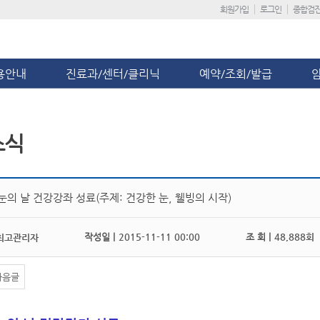
회원가입
로그인
종합검
용안내
진료과/센터/클리닉
예약/조회/발급
소식
눈의 날 건강강좌 성료(주제: 건강한 눈, 웰빙의 시작)
작성일 |
2015-11-11 00:00
조 회 |
48,888회
최고관리자
다음글