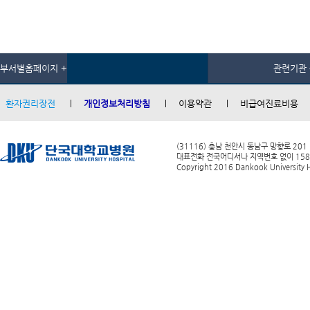
부서별홈페이지 +
관련기관 
환자권리장전
개인정보처리방침
이용약관
비급여진료비용
(31116) 충남 천안시 동남구 망향로 201
대표전화 전국어디서나 지역번호 없이 1588-0
Copyright 2016 Dankook University Ho