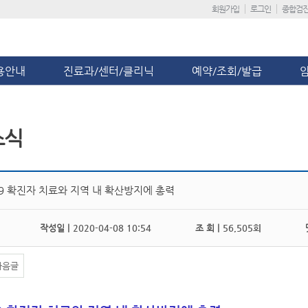
회원가입
로그인
종합검
용안내
진료과/센터/클리닉
예약/조회/발급
소식
9 확진자 치료와 지역 내 확산방지에 총력
작성일 |
2020-04-08 10:54
조 회 |
56,505회
댓
다음글