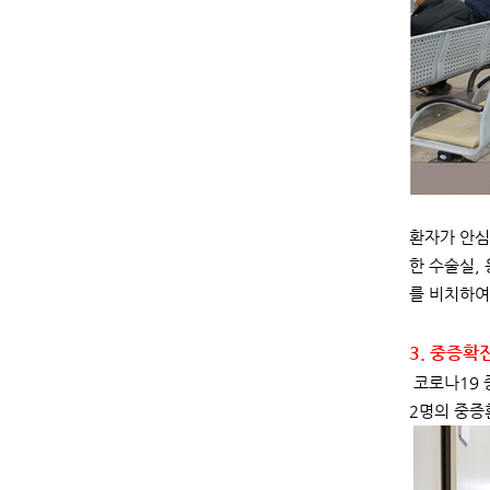
환자가 안심
한 수술실,
를 비치하여
3. 중증확
코로나19 
2명의 중증