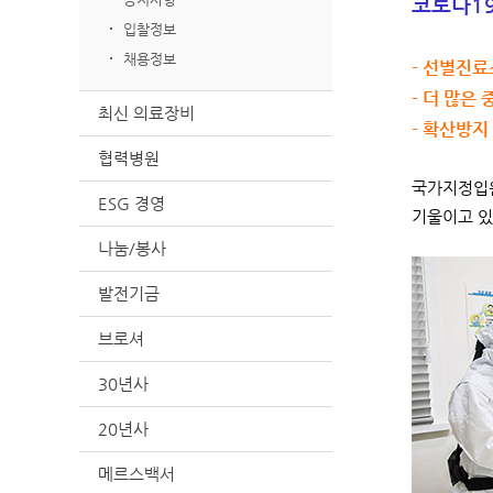
코로나19
입찰정보
채용정보
- 선별진료
- 더 많은
최신 의료장비
- 확산방지
협력병원
국가지정입원
ESG 경영
기울이고 있
나눔/봉사
발전기금
브로셔
30년사
20년사
메르스백서