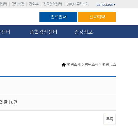
진센터
장례식장
간호부
진료협력센터
DKUH둘러보기
Language
▼
진료안내
진료예약
암센터
종합검진센터
건강정보
병원소개 > 병원소식 > 병원뉴스
 글 |
0건
목록