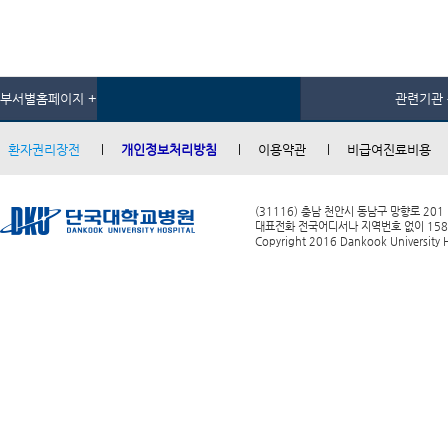
부서별홈페이지 +
관련기관 
환자권리장전
개인정보처리방침
이용약관
비급여진료비용
(31116) 충남 천안시 동남구 망향로 201
대표전화 전국어디서나 지역번호 없이 1588-0
Copyright 2016 Dankook University Ho