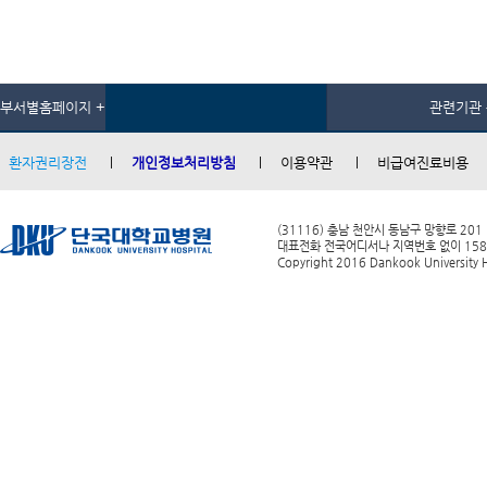
부서별홈페이지 +
관련기관 
환자권리장전
개인정보처리방침
이용약관
비급여진료비용
(31116) 충남 천안시 동남구 망향로 201
대표전화 전국어디서나 지역번호 없이 1588-0
Copyright 2016 Dankook University Ho