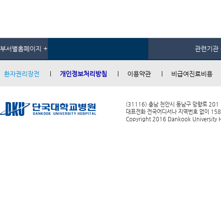
부서별홈페이지 +
관련기관 
환자권리장전
개인정보처리방침
이용약관
비급여진료비용
(31116) 충남 천안시 동남구 망향로 201
대표전화 전국어디서나 지역번호 없이 1588-0
Copyright 2016 Dankook University Ho