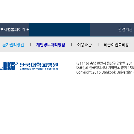
부서별홈페이지 +
관련기관 
환자권리장전
개인정보처리방침
이용약관
비급여진료비용
(31116) 충남 천안시 동남구 망향로 201
대표전화 전국어디서나 지역번호 없이 1588-0
Copyright 2016 Dankook University Ho