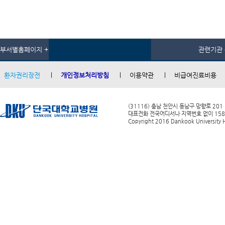
부서별홈페이지 +
관련기관 
환자권리장전
개인정보처리방침
이용약관
비급여진료비용
(31116) 충남 천안시 동남구 망향로 201
대표전화 전국어디서나 지역번호 없이 1588-0
Copyright 2016 Dankook University Ho