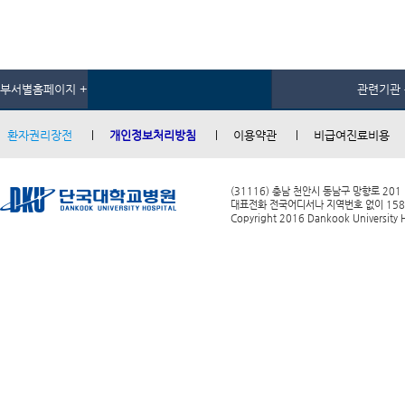
부서별홈페이지 +
관련기관 
환자권리장전
개인정보처리방침
이용약관
비급여진료비용
(31116) 충남 천안시 동남구 망향로 201
대표전화 전국어디서나 지역번호 없이 1588-0
Copyright 2016 Dankook University Ho