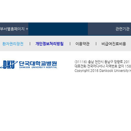
부서별홈페이지 +
관련기관 
환자권리장전
개인정보처리방침
이용약관
비급여진료비용
(31116) 충남 천안시 동남구 망향로 201
대표전화 전국어디서나 지역번호 없이 1588-0
Copyright 2016 Dankook University Ho