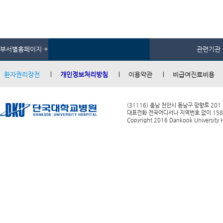
부서별홈페이지 +
관련기관 
환자권리장전
개인정보처리방침
이용약관
비급여진료비용
(31116) 충남 천안시 동남구 망향로 201
대표전화 전국어디서나 지역번호 없이 1588-0
Copyright 2016 Dankook University Ho