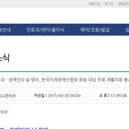
회원가입
로그인
종합검
용안내
진료과/센터/클리닉
예약/조회/발급
소식
과 - 장애인의 날 맞아, 한국지체장애인협회 회원 대상 무료 재활치료 
작성일 |
2015-04-20 00:00
조 회 |
57,855회
최고관리자
다음글