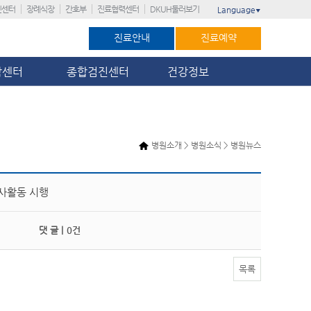
진센터
장례식장
간호부
진료협력센터
DKUH둘러보기
Language
▼
진료안내
진료예약
암센터
종합검진센터
건강정보
병원소개 > 병원소식 > 병원뉴스
봉사활동 시행
댓 글 |
0건
목록