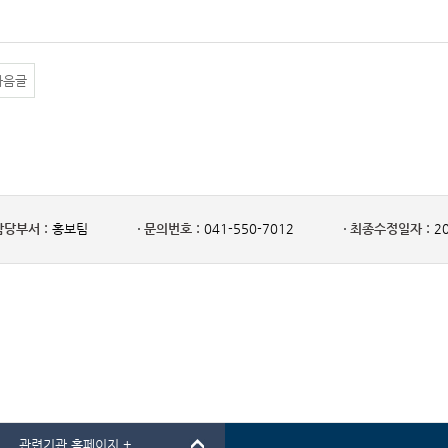
다음글
담당부서 :
홍보팀
문의번호 :
041-550-7012
최종수정일자 :
20
관련기관 홈페이지 +