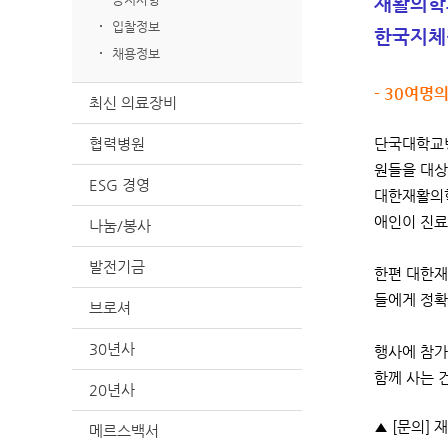
재활의학과
입찰정보
한국지체
채용정보
- 30여명
최신 의료장비
협력병원
단국대학교병
원들을 대상
ESG 경영
대한재활의학
애인이 진료
나눔/봉사
발전기금
한편 대한재
들에게 정확
브로셔
30년사
행사에 참가
함께 사는 
20년사
▲ [문의] 재
메르스백서