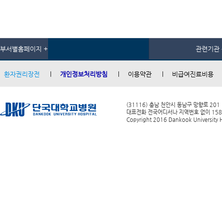
부서별홈페이지 +
관련기관 
환자권리장전
개인정보처리방침
이용약관
비급여진료비용
(31116) 충남 천안시 동남구 망향로 201
대표전화 전국어디서나 지역번호 없이 1588-0
Copyright 2016 Dankook University Ho