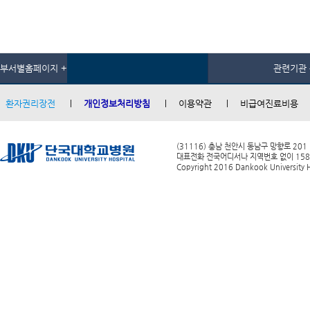
부서별홈페이지 +
관련기관 
환자권리장전
개인정보처리방침
이용약관
비급여진료비용
(31116) 충남 천안시 동남구 망향로 201
대표전화 전국어디서나 지역번호 없이 1588-0
Copyright 2016 Dankook University Ho