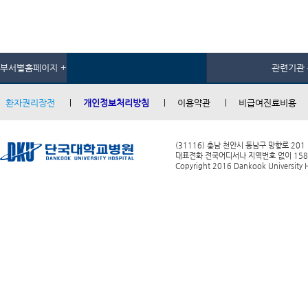
부서별홈페이지 +
관련기관 
환자권리장전
개인정보처리방침
이용약관
비급여진료비용
(31116) 충남 천안시 동남구 망향로 201
대표전화 전국어디서나 지역번호 없이 1588-0
Copyright 2016 Dankook University Ho