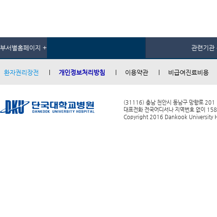
부서별홈페이지 +
관련기관 
환자권리장전
개인정보처리방침
이용약관
비급여진료비용
(31116) 충남 천안시 동남구 망향로 201
대표전화 전국어디서나 지역번호 없이 1588-0
Copyright 2016 Dankook University Ho