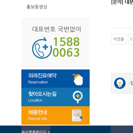
[문의] 내
홍보동영상
대표번호 국번없이
이전글
부서별홈페이지 +