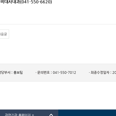
분비대사내과(041-550-6620)
다음글
담당부서 :
홍보팀
문의번호 :
041-550-7012
최종수정일자 :
20
관련기관 홈페이지 +