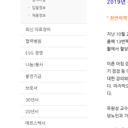
2019년
입찰정보
채용정보
“ 천안지역
최신 의료장비
지난 10월
협력병원
올해 13번
활에서 혈당
ESG 경영
이른 아침 
나눔/봉사
기 점검 등
발전기금
대한 강의와
다. 마지막
브로셔
다.
30년사
유원상 교수
20년사
당뇨인과 가
메르스백서