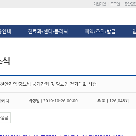
회원가입
로그인
종합검
용안내
진료과/센터/클리닉
예약/조회/발급
소식
년 천안지역 당뇨병 공개강좌 및 당뇨인 걷기대회 시행
작성일 |
2019-10-26 00:00
조 회 |
126,048회
관리자
다음글