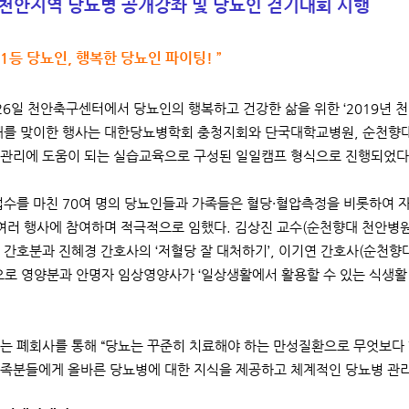
 천안지역 당뇨병 공개강좌 및 당뇨인 걷기대회 시행
 1등 당뇨인, 행복한 당뇨인 파이팅! ”
 26일 천안축구센터에서 당뇨인의 행복하고 건강한 삶을 위한 ‘2019년 
째를 맞이한 행사는 대한당뇨병학회 충청지회와 단국대학교병원, 순천향
관리에 도움이 되는 실습교육으로 구성된 일일캠프 형식으로 진행되었다
접수를 마친 70여 명의 당뇨인들과 가족들은 혈당·혈압측정을 비롯하여 자
 여러 행사에 참여하며 적극적으로 임했다. 김상진 교수(순천향대 천안병원
 간호분과 진혜경 간호사의 ‘저혈당 잘 대처하기’, 이기연 간호사(순천향
으로 영양분과 안명자 임상영양사가 ‘일상생활에서 활용할 수 있는 식생활 
는 폐회사를 통해 “당뇨는 꾸준히 치료해야 하는 만성질환으로 무엇보다 
족분들에게 올바른 당뇨병에 대한 지식을 제공하고 체계적인 당뇨병 관리