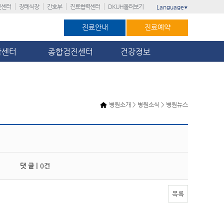
진센터
장례식장
간호부
진료협력센터
DKUH둘러보기
Language
▼
진료안내
진료예약
암센터
종합검진센터
건강정보
병원소개 > 병원소식 > 병원뉴스
댓 글 |
0건
목록