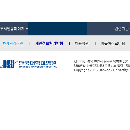
부서별홈페이지 +
관련기관 
환자권리장전
개인정보처리방침
이용약관
비급여진료비용
(31116) 충남 천안시 동남구 망향로 201
대표전화 전국어디서나 지역번호 없이 1588-0
Copyright 2016 Dankook University Ho