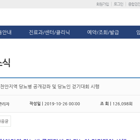
회원가입
로그인
종합검
용안내
진료과/센터/클리닉
예약/조회/발급
소식
년 천안지역 당뇨병 공개강좌 및 당뇨인 걷기대회 시행
작성일 |
2019-10-26 00:00
조 회 |
126,098회
관리자
다음글