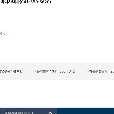
분비대사내과(041-550-6620)
다음글
담당부서 :
홍보팀
문의번호 :
041-550-7012
최종수정일자 :
20
관련기관 홈페이지 +