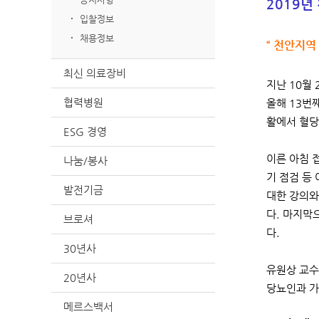
2019년
입찰정보
채용정보
“ 천안지역
최신 의료장비
지난 10월
협력병원
올해 13번
활에서 혈당
ESG 경영
이른 아침 
나눔/봉사
기 점검 등
발전기금
대한 강의와
다. 마지막
브로셔
다.
30년사
유원상 교수
20년사
당뇨인과 가
메르스백서