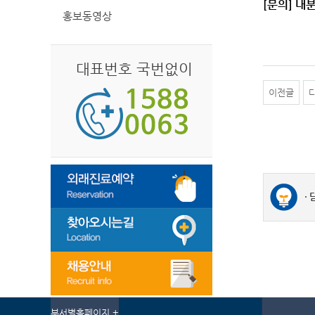
[문의] 내
홍보동영상
대표번호 국번없이
이전글
부서별홈페이지 +