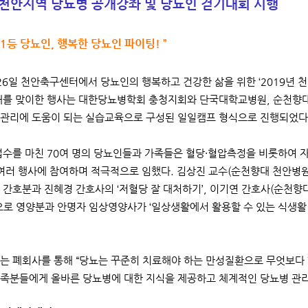
 천안지역 당뇨병 공개강좌 및 당뇨인 걷기대회 시행
 1등 당뇨인, 행복한 당뇨인 파이팅! ”
 26일 천안축구센터에서 당뇨인의 행복하고 건강한 삶을 위한 ‘2019년 
째를 맞이한 행사는 대한당뇨병학회 충청지회와 단국대학교병원, 순천향
관리에 도움이 되는 실습교육으로 구성된 일일캠프 형식으로 진행되었다
접수를 마친 70여 명의 당뇨인들과 가족들은 혈당·혈압측정을 비롯하여 자
 여러 행사에 참여하며 적극적으로 임했다. 김상진 교수(순천향대 천안병원
 간호분과 진혜경 간호사의 ‘저혈당 잘 대처하기’, 이기연 간호사(순천향
으로 영양분과 안명자 임상영양사가 ‘일상생활에서 활용할 수 있는 식생활 
는 폐회사를 통해 “당뇨는 꾸준히 치료해야 하는 만성질환으로 무엇보다 
족분들에게 올바른 당뇨병에 대한 지식을 제공하고 체계적인 당뇨병 관리