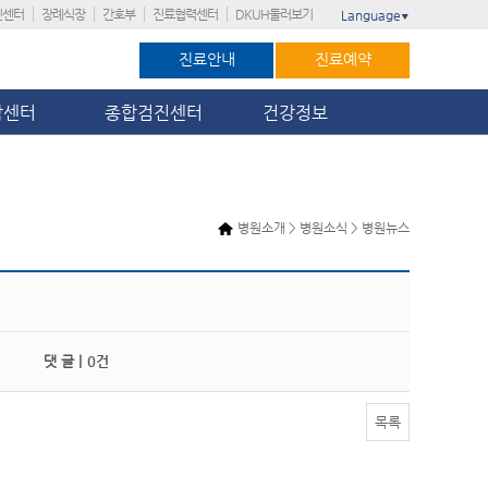
진센터
장례식장
간호부
진료협력센터
DKUH둘러보기
Language
▼
진료안내
진료예약
암센터
종합검진센터
건강정보
병원소개 > 병원소식 > 병원뉴스
댓 글 |
0건
목록