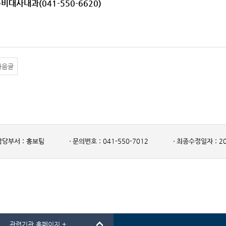
분비대사내과(041-550-6620)
다음글
담당부서 :
홍보팀
문의번호 :
041-550-7012
최종수정일자 :
20
관련기관 홈페이지 +