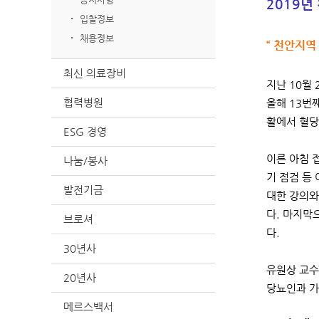
2019년
입찰정보
채용정보
“ 천안지역
최신 의료장비
지난 10월
협력병원
올해 13번
활에서 혈당
ESG 경영
이른 아침 
나눔/봉사
기 점검 등
발전기금
대한 강의와
다. 마지막
브로셔
다.
30년사
유원상 교수
20년사
당뇨인과 가
메르스백서