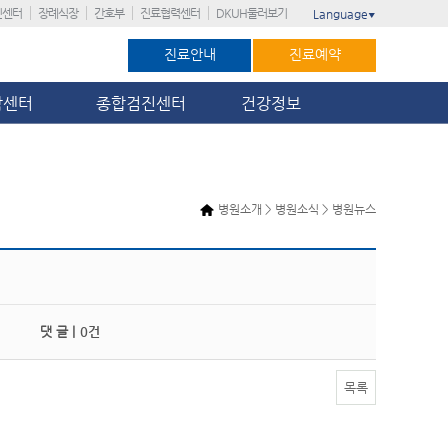
진센터
장례식장
간호부
진료협력센터
DKUH둘러보기
Language
▼
진료안내
진료예약
암센터
종합검진센터
건강정보
병원소개 > 병원소식 > 병원뉴스
댓 글 |
0건
목록