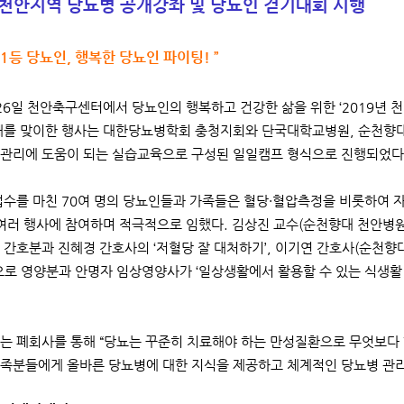
 천안지역 당뇨병 공개강좌 및 당뇨인 걷기대회 시행
 1등 당뇨인, 행복한 당뇨인 파이팅! ”
 26일 천안축구센터에서 당뇨인의 행복하고 건강한 삶을 위한 ‘2019년 
째를 맞이한 행사는 대한당뇨병학회 충청지회와 단국대학교병원, 순천향
관리에 도움이 되는 실습교육으로 구성된 일일캠프 형식으로 진행되었다
접수를 마친 70여 명의 당뇨인들과 가족들은 혈당·혈압측정을 비롯하여 자
 여러 행사에 참여하며 적극적으로 임했다. 김상진 교수(순천향대 천안병원
 간호분과 진혜경 간호사의 ‘저혈당 잘 대처하기’, 이기연 간호사(순천향
으로 영양분과 안명자 임상영양사가 ‘일상생활에서 활용할 수 있는 식생활 
는 폐회사를 통해 “당뇨는 꾸준히 치료해야 하는 만성질환으로 무엇보다 
족분들에게 올바른 당뇨병에 대한 지식을 제공하고 체계적인 당뇨병 관리