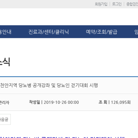
회원가입
로그인
종합검
용안내
진료과/센터/클리닉
예약/조회/발급
소식
년 천안지역 당뇨병 공개강좌 및 당뇨인 걷기대회 시행
작성일 |
2019-10-26 00:00
조 회 |
126,095회
관리자
다음글