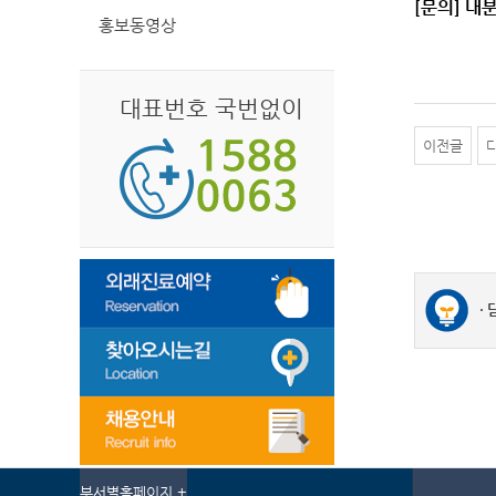
[문의] 내
홍보동영상
대표번호 국번없이
이전글
부서별홈페이지 +