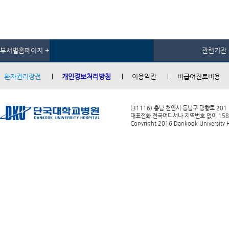
부서별홈페이지 +
관련기관 
환자권리장전
개인정보처리방침
이용약관
비급여진료비용
(31116) 충남 천안시 동남구 망향로 201
대표전화 전국어디서나 지역번호 없이 1588-0
Copyright 2016 Dankook University Ho