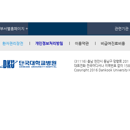
부서별홈페이지 +
관련기관 
환자권리장전
개인정보처리방침
이용약관
비급여진료비용
(31116) 충남 천안시 동남구 망향로 201
대표전화 전국어디서나 지역번호 없이 1588-0
Copyright 2016 Dankook University Ho