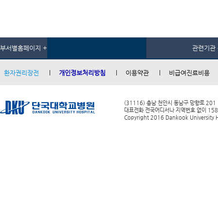
부서별홈페이지 +
관련기관 
환자권리장전
개인정보처리방침
이용약관
비급여진료비용
(31116) 충남 천안시 동남구 망향로 201
대표전화 전국어디서나 지역번호 없이 1588-0
Copyright 2016 Dankook University Ho