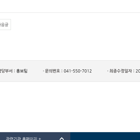
다음글
담당부서 :
홍보팀
문의번호 :
041-550-7012
최종수정일자 :
20
관련기관 홈페이지 +