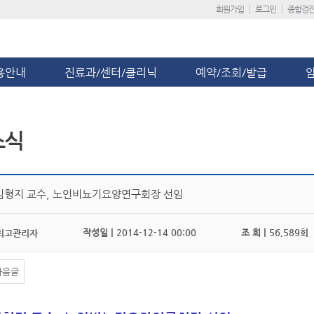
회원가입
로그인
종합검
용안내
진료과/센터/클리닉
예약/조회/발급
소식
김형지 교수, 노인비뇨기요양연구회장 선임
작성일 |
2014-12-14 00:00
조 회 |
56,589회
최고관리자
다음글