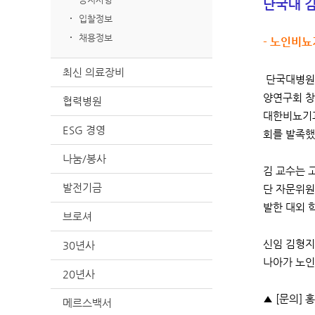
단국대 
입찰정보
채용정보
- 노인비
최신 의료장비
단국대병원 
양연구회 창
협력병원
대한비뇨기과
ESG 경영
회를 발족했
나눔/봉사
김 교수는 
발전기금
단 자문위원
발한 대외 
브로셔
신임 김형지
30년사
나아가 노인
20년사
▲ [문의] 홍
메르스백서