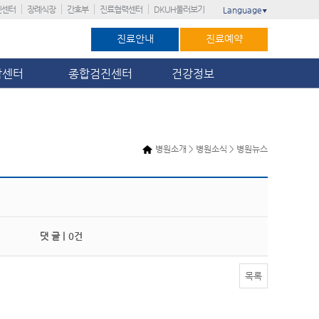
진센터
장례식장
간호부
진료협력센터
DKUH둘러보기
Language
▼
진료안내
진료예약
암센터
종합검진센터
건강정보
병원소개 > 병원소식 > 병원뉴스
댓 글 |
0건
목록