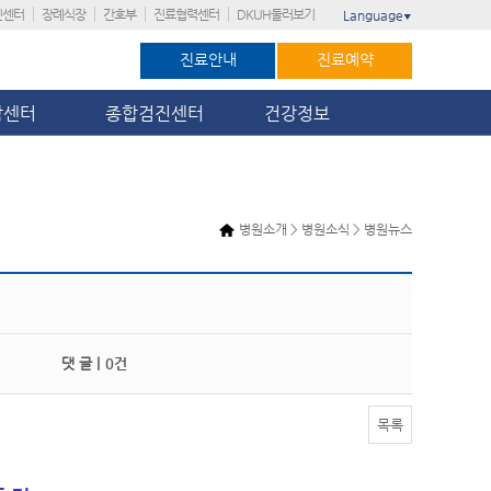
진센터
장례식장
간호부
진료협력센터
DKUH둘러보기
Language
▼
진료안내
진료예약
암센터
종합검진센터
건강정보
병원소개 > 병원소식 > 병원뉴스
댓 글 |
0건
목록