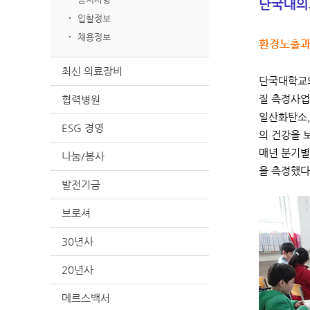
단국대의
입찰정보
채용정보
환경노출과 
최신 의료장비
단국대학교의
협력병원
질 측정사업
일산화탄소,
ESG 경영
의 건강을 
매년 분기별
나눔/봉사
을 측정했다
발전기금
브로셔
30년사
20년사
메르스백서