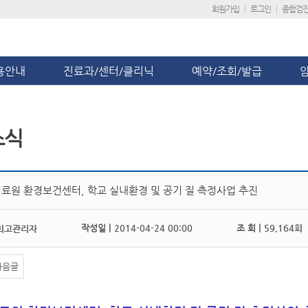
회원가입
로그인
종합검
용안내
진료과/센터/클리닉
예약/조회/발급
소식
료원 환경보건센터, 학교 실내환경 및 공기 질 측정사업 추진
작성일 |
2014-04-24 00:00
조 회 |
59,164회
최고관리자
다음글