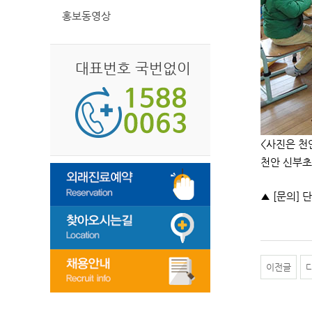
홍보동영상
대표번호 국번없이
<사진은 천
천안 신부초
▲ [문의] 
이전글