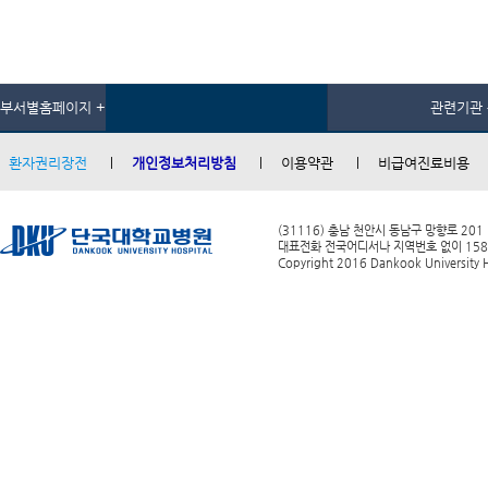
부서별홈페이지 +
관련기관 
환자권리장전
개인정보처리방침
이용약관
비급여진료비용
(31116) 충남 천안시 동남구 망향로 201
대표전화 전국어디서나 지역번호 없이 1588-0
Copyright 2016 Dankook University Ho