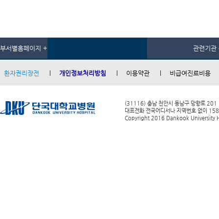
부서별홈페이지 +
관련기관 
환자권리장전
개인정보처리방침
이용약관
비급여진료비용
(31116) 충남 천안시 동남구 망향로 201
대표전화 전국어디서나 지역번호 없이 1588-0
Copyright 2016 Dankook University Ho