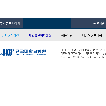
부서별홈페이지 +
관련기관 
환자권리장전
개인정보처리방침
이용약관
비급여진료비용
(31116) 충남 천안시 동남구 망향로 201
대표전화 전국어디서나 지역번호 없이 1588-0
Copyright 2016 Dankook University Ho