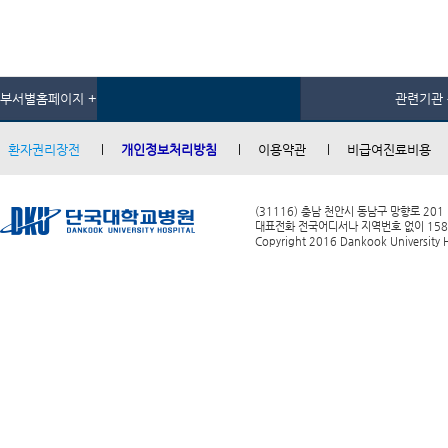
부서별홈페이지 +
관련기관 
환자권리장전
개인정보처리방침
이용약관
비급여진료비용
(31116) 충남 천안시 동남구 망향로 201
대표전화 전국어디서나 지역번호 없이 1588-0
Copyright 2016 Dankook University Ho