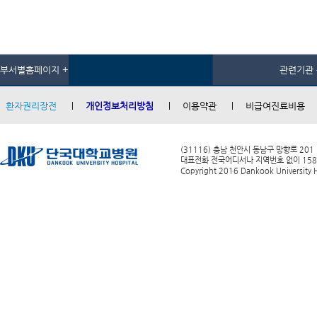
부서별홈페이지 +
관련기관 
환자권리장전
개인정보처리방침
이용약관
비급여진료비용
(31116) 충남 천안시 동남구 망향로 201
대표전화 전국어디서나 지역번호 없이 1588-0
Copyright 2016 Dankook University Ho