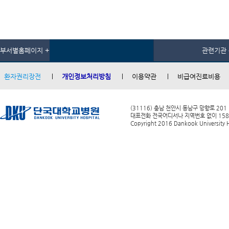
부서별홈페이지 +
관련기관 
환자권리장전
개인정보처리방침
이용약관
비급여진료비용
(31116) 충남 천안시 동남구 망향로 201
대표전화 전국어디서나 지역번호 없이 1588-0
Copyright 2016 Dankook University Ho