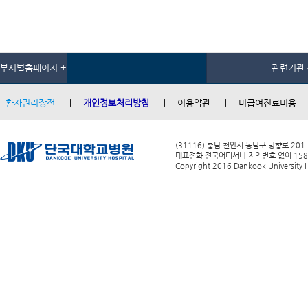
부서별홈페이지 +
관련기관 
환자권리장전
개인정보처리방침
이용약관
비급여진료비용
(31116) 충남 천안시 동남구 망향로 201
대표전화 전국어디서나 지역번호 없이 1588-0
Copyright 2016 Dankook University Ho