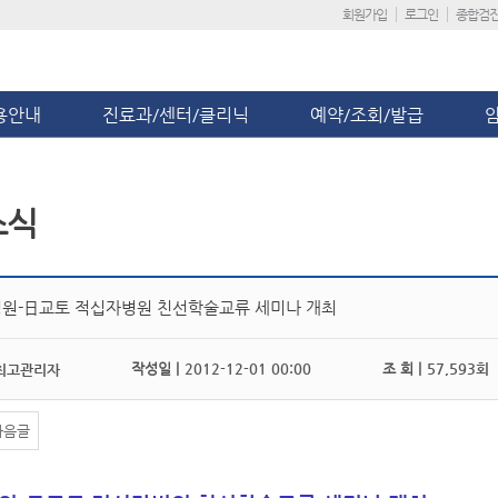
회원가입
로그인
종합검
용안내
진료과/센터/클리닉
예약/조회/발급
소식
원-日교토 적십자병원 친선학술교류 세미나 개최
작성일 |
2012-12-01 00:00
조 회 |
57,593회
최고관리자
다음글