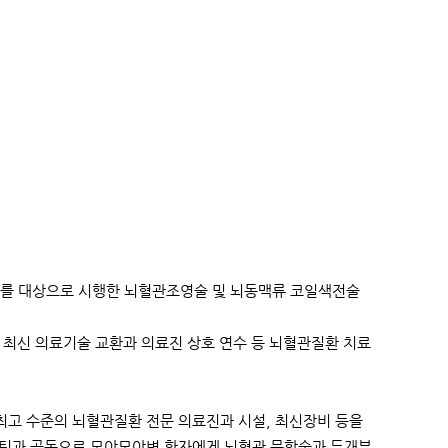
를 대상으로 시행한 뇌혈관조영술 및 뇌동맥류 코일색전술
 최신 의료기술 교환과 의료진 상호 연수 등 뇌혈관질환 치료
최고 수준의 뇌혈관질환 전문 의료진과 시설, 최신장비 등을
교수팀과 공동으로 모야모야병 환자에게 뇌혈관 문합술과 두개부