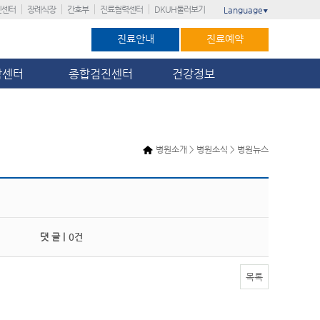
진센터
장례식장
간호부
진료협력센터
DKUH둘러보기
Language
▼
진료안내
진료예약
암센터
종합검진센터
건강정보
병원소개 > 병원소식 > 병원뉴스
댓 글 |
0건
목록