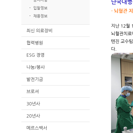
단국대병
입찰정보
- 뇌혈관 
채용정보
지난 12월
최신 의료장비
뇌혈관치료에
텐진 교수팀
협력병원
다.
ESG 경영
나눔/봉사
발전기금
브로셔
30년사
20년사
메르스백서