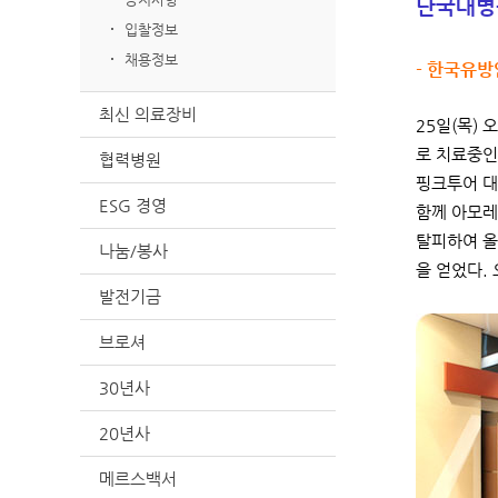
단국대병원
입찰정보
채용정보
- 한국유방
최신 의료장비
25일(목)
로 치료중인
협력병원
핑크투어 대
ESG 경영
함께 아모레
탈피하여 올
나눔/봉사
을 얻었다. 
발전기금
브로셔
30년사
20년사
메르스백서