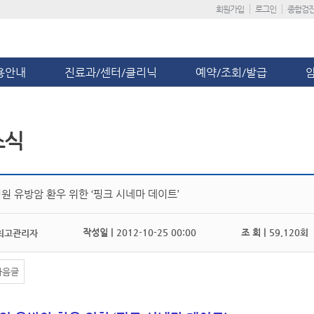
회원가입
로그인
종합검
용안내
진료과/센터/클리닉
예약/조회/발급
소식
원 유방암 환우 위한 ‘핑크 시네마 데이트’
작성일 |
2012-10-25 00:00
조 회 |
59,120회
최고관리자
다음글