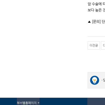
암 수술에 
보다 높은 
▲ [문의] 
이전글
부서별홈페이지 +