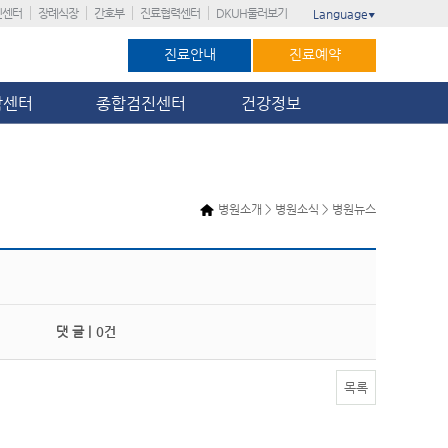
진센터
장례식장
간호부
진료협력센터
DKUH둘러보기
Language
▼
진료안내
진료예약
암센터
종합검진센터
건강정보
병원소개 > 병원소식 > 병원뉴스
댓 글 |
0건
목록