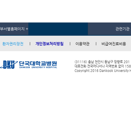
부서별홈페이지 +
관련기관 
환자권리장전
개인정보처리방침
이용약관
비급여진료비용
(31116) 충남 천안시 동남구 망향로 201
대표전화 전국어디서나 지역번호 없이 1588-0
Copyright 2016 Dankook University Ho