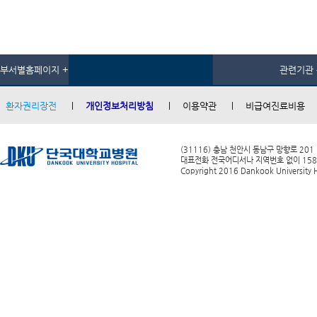
부서별홈페이지 +
관련기관 
환자권리장전
개인정보처리방침
이용약관
비급여진료비용
(31116) 충남 천안시 동남구 망향로 201
대표전화 전국어디서나 지역번호 없이 1588-0
Copyright 2016 Dankook University Ho