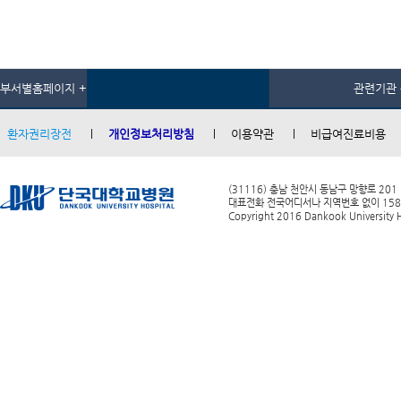
부서별홈페이지 +
관련기관 
환자권리장전
개인정보처리방침
이용약관
비급여진료비용
(31116) 충남 천안시 동남구 망향로 201
대표전화 전국어디서나 지역번호 없이 1588-0
Copyright 2016 Dankook University Ho