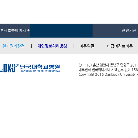
부서별홈페이지 +
관련기관 
환자권리장전
개인정보처리방침
이용약관
비급여진료비용
(31116) 충남 천안시 동남구 망향로 201
대표전화 전국어디서나 지역번호 없이 1588-0
Copyright 2016 Dankook University Ho