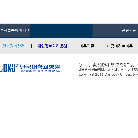
부서별홈페이지 +
관련기관 
환자권리장전
개인정보처리방침
이용약관
비급여진료비용
(31116) 충남 천안시 동남구 망향로 201
대표전화 전국어디서나 지역번호 없이 1588-0
Copyright 2016 Dankook University Ho